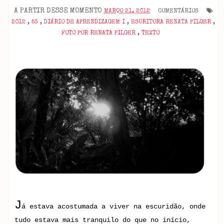
A PARTIR DESSE MOMENTO
MARÇO 21, 2012
COMENTÁRIOS
2012
,
53
,
DIÁRIO DE APRENDIZAGEM I
,
ESCRITORA RENATA PILGER
,
FOTO POR RENATA PILGER
,
TEXTO
J
á estava acostumada a viver na escuridão, onde
tudo estava mais tranquilo do que no início,