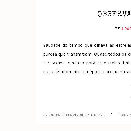
OBSERVA
BY
A PA
Saudade do tempo que olhava as estrelas 
pureza que transmitiam. Quase todos os di
e relaxava, olhando para as estrelas, ti
naquele momento, na época não queria viv
/
UNDEFINED UNDEFINED, UNDEFINED
COMENT