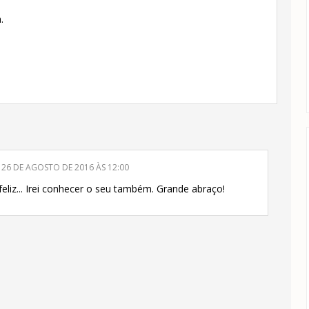
.
26 DE AGOSTO DE 2016 ÀS 12:00
feliz... Irei conhecer o seu também. Grande abraço!