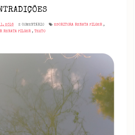
NTRADIÇÕES
11, 2016
2 COMENTÁRIO
ESCRITORA RENATA PILGER
,
OR RENATA PILGER
,
TEXTO