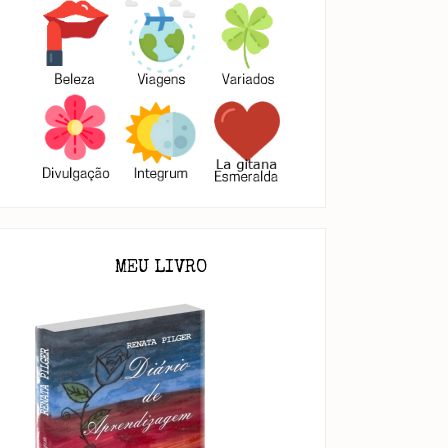
guntas da existência
Faltas
MEU LIVRO