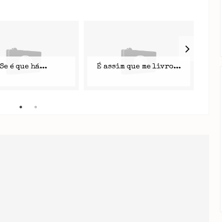
Se é que há...
É assim que me livro...