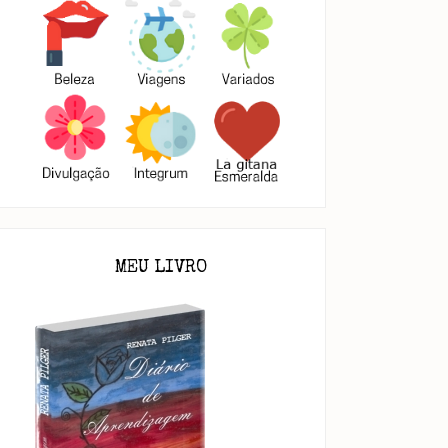
senha - A menina que
Resenha - O pequeno
roubava liv...
Príncipe
MEU LIVRO