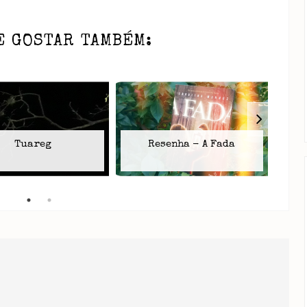
E GOSTAR TAMBÉM:
Re
Tuareg
Resenha - A Fada