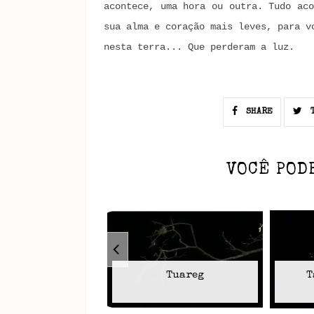
acontece, uma hora ou outra. Tudo aco
sua alma e coração mais leves, para v
nesta terra... Que perderam a luz.
SHARE
T
VOCÊ POD
Tuareg
T