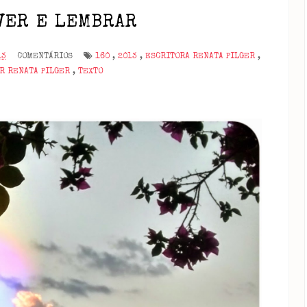
 VER E LEMBRAR
13
COMENTÁRIOS
160
,
2013
,
ESCRITORA RENATA PILGER
,
OR RENATA PILGER
,
TEXTO