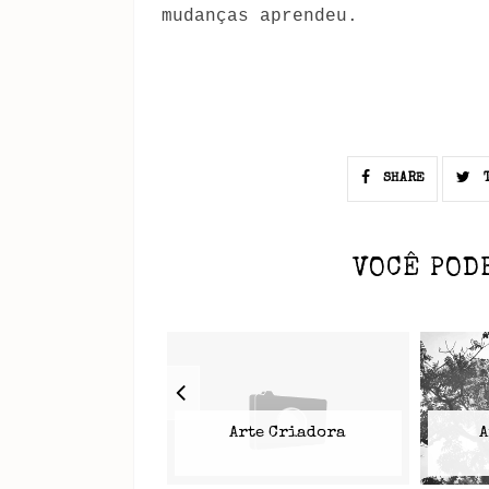
mudanças aprendeu.
SHARE
T
VOCÊ POD
Arte Criadora
A