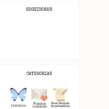
SEGUIDORES
CATEGORIAS
E
Loucura
Pensares