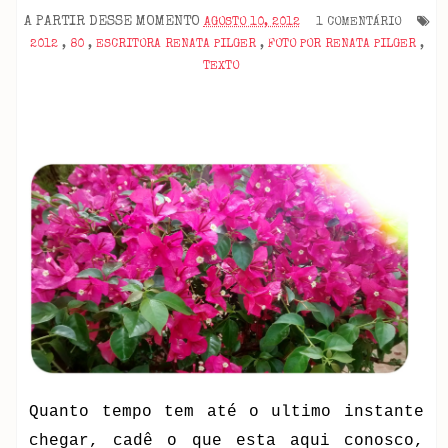
A PARTIR DESSE MOMENTO
AGOSTO 10, 2012
1 COMENTÁRIO
2012
,
80
,
ESCRITORA RENATA PILGER
,
FOTO POR RENATA PILGER
,
TEXTO
Quanto tempo tem até o ultimo instante
chegar, cadê o que esta aqui conosco,