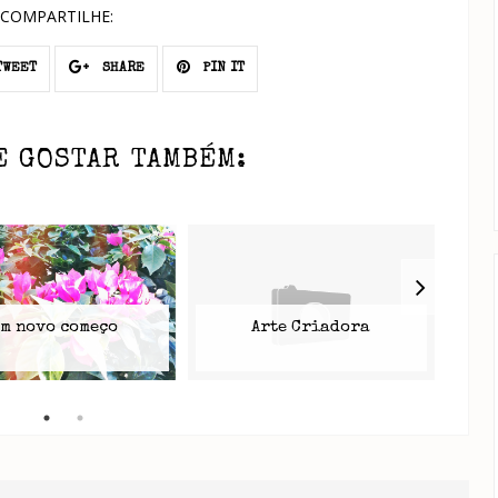
COMPARTILHE:
WEET
SHARE
PIN IT
E GOSTAR TAMBÉM:
m novo começo
Arte Criadora