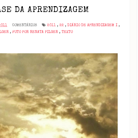
ASE DA APRENDIZAGEM
2011
COMENTÁRIOS
2011
,
22
,
DIÁRIO DE APRENDIZAGEM I
,
ILGER
,
FOTO POR RENATA PILGER
,
TEXTO