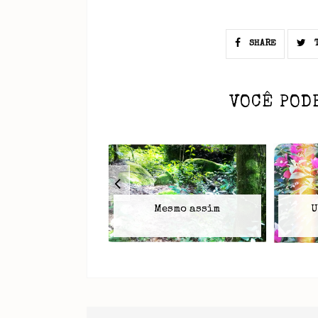
SHARE
T
VOCÊ POD
Mesmo assim
U