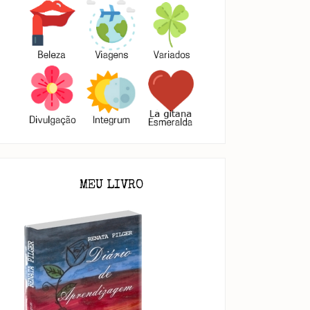
MEU LIVRO
Animais em mim
Você entrou em meu Ser!