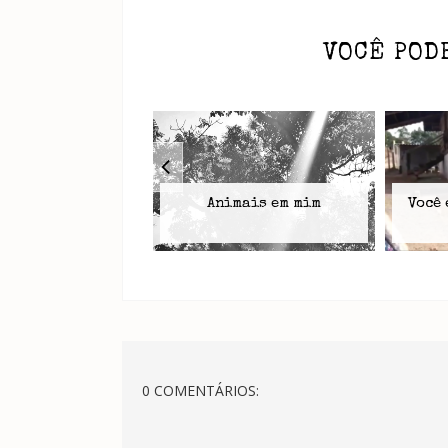
VOCÊ POD
Animais em mim
Você 
0 COMENTÁRIOS: